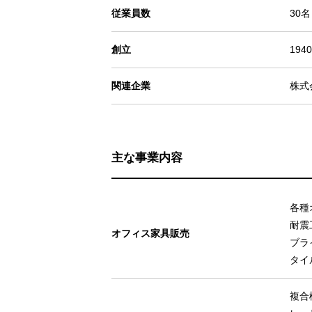
従業員数
30
創立
194
関連企業
株式
主な事業内容
各種
耐震
オフィス家具販売
ブラ
タイ
複合