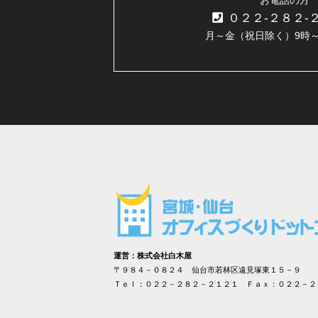
０２２-２８２-
月～金（祝日除く）9時～
運営：株式会社白木屋
〒９８４－０８２４ 仙台市若林区遠見塚東１５－９
Ｔｅｌ：０２２－２８２－２１２１ Ｆａｘ：０２２－２