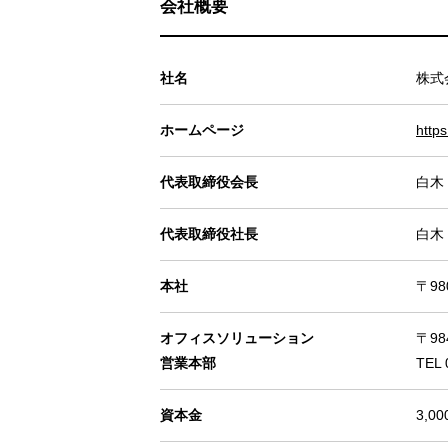
会社概要
社名
株式
ホームページ
https
代表取締役会長
白木
代表取締役社長
白木
本社
〒98
オフィスソリューション
〒98
営業本部
TEL 
資本金
3,0