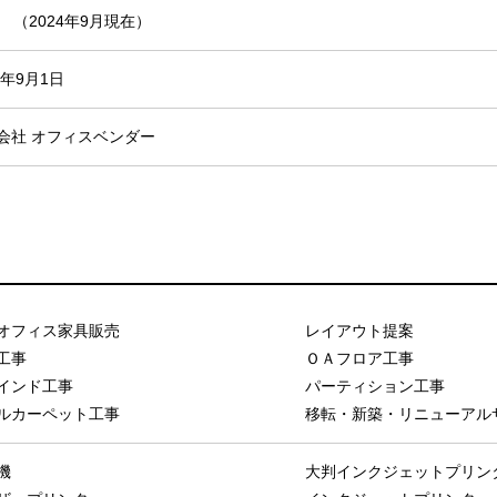
名 （2024年9月現在）
0年9月1日
会社 オフィスベンダー
オフィス家具販売
レイアウト提案
工事
ＯＡフロア工事
インド工事
パーティション工事
ルカーペット工事
移転・新築・リニューアル
機
大判インクジェットプリン