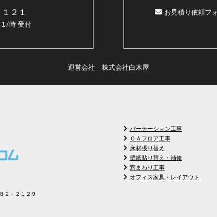
２１２１
お見積り依頼フ
17時 受付
運営会社 株式会社白木屋
パーテーション工事
ＯＡフロア工事
床材張り替え
壁紙貼り替え・補修
窓まわり工事
オフィス家具・レイアウト
８２－２１２９