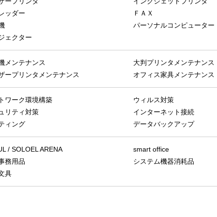
ザープリンタ
インクジェットプリンタ
レッダー
ＦＡＸ
機
パーソナルコンピューター
ジェクター
機メンテナンス
大判プリンタメンテナンス
ザープリンタメンテナンス
オフィス家具メンテナンス
トワーク環境構築
ウィルス対策
ュリティ対策
インターネット接続
ティング
データバックアップ
UL / SOLOEL ARENA
smart office
事務用品
システム機器消耗品
文具