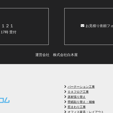
２１２１
お見積り依頼フ
17時 受付
運営会社 株式会社白木屋
パーテーション工事
ＯＡフロア工事
床材張り替え
壁紙貼り替え・補修
窓まわり工事
オフィス家具・レイアウト