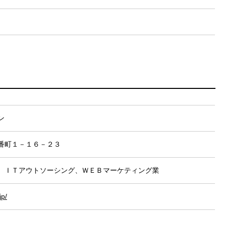
ン
番町１－１６－２３
、ＩＴアウトソーシング、ＷＥＢマーケティング業
jp/