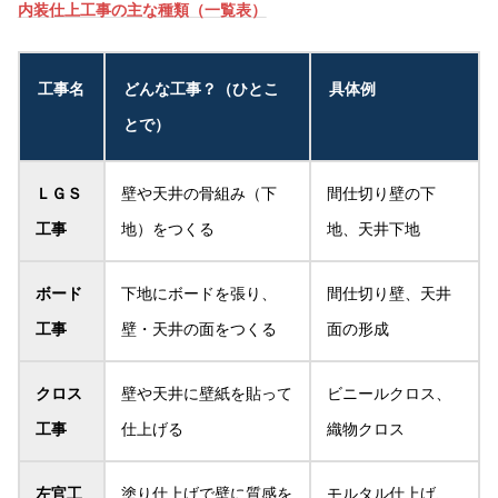
内装仕上工事の主な種類（一覧表）
工事名
どんな工事？（ひとこ
具体例
とで）
ＬＧＳ
壁や天井の骨組み（下
間仕切り壁の下
工事
地）をつくる
地、天井下地
ボード
下地にボードを張り、
間仕切り壁、天井
工事
壁・天井の面をつくる
面の形成
クロス
壁や天井に壁紙を貼って
ビニールクロス、
工事
仕上げる
織物クロス
左官工
塗り仕上げで壁に質感を
モルタル仕上げ、