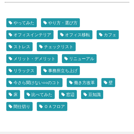
やってみた
やり方・選び方
オフィスインテリア
オフィス移転
カフェ
ストレス
チェックリスト
メリット・デメリット
リニューアル
リラックス
事務所立ち上げ
今さら聞けない○○のコト
働き方改革
壁
床
比べてみた
窓辺
豆知識
間仕切り
ＯＡフロア