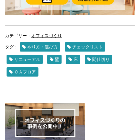
カテゴリー：
オフィスづくり
タグ：
やり方・選び方
チェックリスト
リニューアル
壁
床
間仕切り
ＯＡフロア