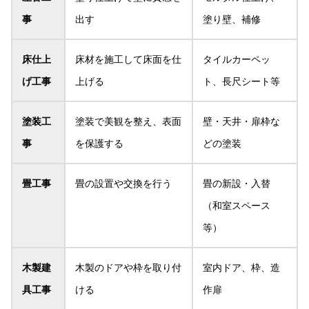
事
出す
塗り壁、補修
床仕上
床材を施工して床面を仕
タイルカーペッ
げ工事
上げる
ト、長尺シート等
塗装工
塗装で美観を整え、表面
壁・天井・扉枠な
事
を保護する
どの塗装
畳工事
畳の設置や交換を行う
畳の新設・入替
（和室スペース
等）
木製建
木製のドアや枠を取り付
室内ドア、枠、造
具工事
ける
作扉