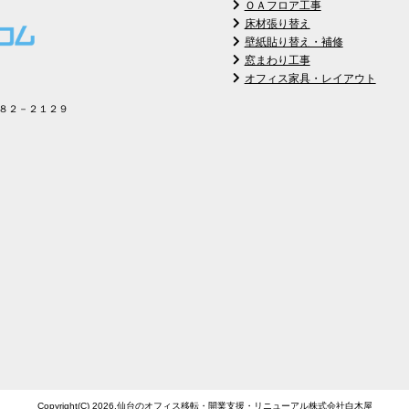
ＯＡフロア工事
床材張り替え
壁紙貼り替え・補修
窓まわり工事
オフィス家具・レイアウト
８２－２１２９
Copyright(C) 2026.
仙台のオフィス移転・開業支援・リニューアル
株式会社白木屋