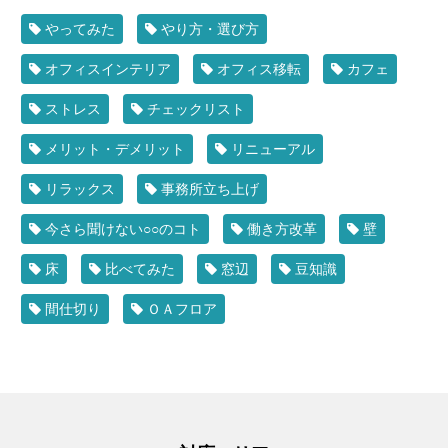
やってみた
やり方・選び方
オフィスインテリア
オフィス移転
カフェ
ストレス
チェックリスト
メリット・デメリット
リニューアル
リラックス
事務所立ち上げ
今さら聞けない○○のコト
働き方改革
壁
床
比べてみた
窓辺
豆知識
間仕切り
ＯＡフロア